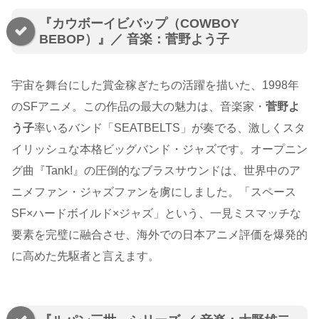
『カウボーイビバップ（COWBOY
BEBOP）』／ 音楽：菅野よう子
宇宙を舞台にした賞金稼ぎたちの活躍を描いた、1998年
のSFアニメ。この作品の最大の魅力は、音楽家・
菅野よ
う子
率いるバンド「SEATBELTS」が奏でる、激しくスタ
イリッシュな本格ビッグバンド・ジャズです。オープニン
グ曲『Tank!』の圧倒的なブラスサウンドは、世界中のア
ニメファン・ジャズファンを虜にしました。「スペース
SF×ハードボイルド×ジャズ」という、一見ミスマッチな
要素を完璧に融合させ、海外での日本アニメ評価を爆発的
に高めた先駆者と言えます。