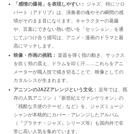
「感情の爆発」を表現しやすい：
ジャズ、特にソロ
パート（アドリブ）は、演奏者の魂やその瞬間の感
情がそのまま音になります。キャラクターの葛藤
や、言葉にできない熱い想いを「セッション」を通
じてぶつけ合う描写は、アニメ・漫画のドラマと最
高にマッチします。
映像・作画の挑戦：
楽器を弾く指の動き、サックス
を吹く頬の震え、ドラムを叩く汗……これらをアニ
メーターが職人技で描き切ることで、映像としての
カタルシスが生まれます。
アニソンのJAZZアレンジという文化：
近年では、既
存の人気アニソン（『新世紀エヴァンゲリオン』の
「残酷な天使のテーゼ」など）を、ジャズミュージ
シャンが本格的にカバー・アレンジしたアルバム
（『プラチナ・ジャズ』シリーズ等）も国内外で非
常に高い人気を集めています。