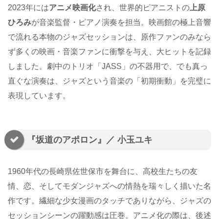
2023年には
アニメ映画化
され、世界的ピアニストの
上原
ひろみ
が音楽監督・ピアノ演奏を担当。映画館の極上音響
で流れる本物のジャズセッションは、原作ファンのみなら
ず多くの映画・音楽ファンに衝撃を与え、大ヒットを記録
しました。劇中のトリオ「JASS」の不器用で、でも真っ
直ぐな演奏は、ジャズという音楽の「初期衝動」を完璧に
表現しています。
『坂道のアポロン』／ 小玉ユキ
1960年代の長崎県佐世保市を舞台に、高校生たちの友
情、恋、そしてモダンジャズへの情熱を瑞々しく描いた名
作です。繊細な少女漫画のタッチでありながら、ジャズの
セッションシーンの躍動感は圧巻。アニメ化の際は、後述